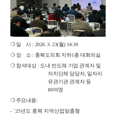
❍
일 시
: 2026. 3. 23(
월
) 14:30
❍
장 소
:
충북도의회 지하
1
층 대회의실
❍
참석대상
:
도내 반도체 기업 관계자 및
자치단체 담당자
,
일자리
유관기관 관계자 등
80
여명
❍
주요내용
:
- `25
년도 충북 지역산업맞춤형