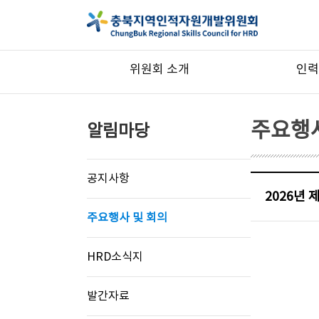
위원회 소개
인력
주요행사
알림마당
공지사항
2026년
주요행사 및 회의
HRD소식지
발간자료