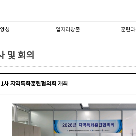
양성
일자리창출
훈련과
 및 회의
 제1차 지역특화훈련협의회 개최