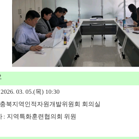
요
 2026. 03. 05.(
목
) 10:30
충북지역인적자원개발위원회 회의실
자
:
지역특화훈련협의회
위원