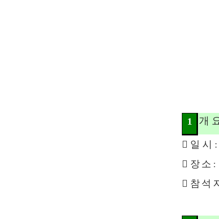
개 
1

일 시
:

장 소
:

참 석 