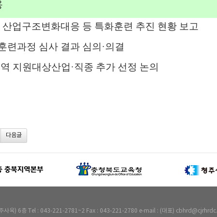
용
 산업구조변화대응 등 특화훈련 추진 현황 보고
 훈련과정 심사 결과 심의
·
의결
역 지원대상산업
·
직종 추가 선정 논의
다음글
Tel : 043-221-2781~2 Fax : 043-221-2780 e-mail : (대표) cbhrd@cjrhrdc.