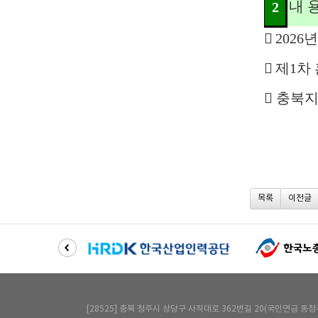
내 
2

2026
년

제
1
차

충북지
목록
이전글
[28525] 충북 청주시 상당구 사직대로 362번길 20(국민연금 동청주사옥) 6층 