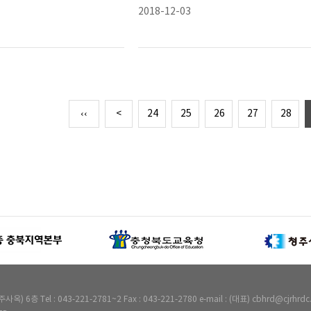
2018-12-03
‹‹
<
24
25
26
27
28
Tel : 043-221-2781~2 Fax : 043-221-2780 e-mail : (대표) cbhrd@cjrhrdc.