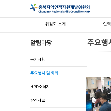
위원회 소개
인력
주요행사
알림마당
공지사항
주요행사 및 회의
HRD소식지
발간자료