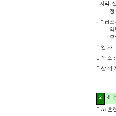
-
지역
․
정
-
수급조사
역
모

일 자
:

장 소

참 석
내 
2

AI
훈