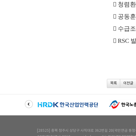

청렴환

공동훈

수급조

RSC
발
목록
이전글
[28525] 충북 청주시 상당구 사직대로 362번길 20(국민연금 동청주사옥) 6층 