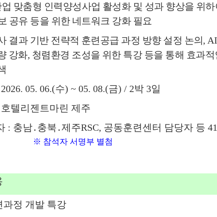
산업 맞춤형 인력양성사업 활성화 및 성과 향상을 위하
보 공유 등을 위한 네트워크 강화 필요
 결과 기반 전략적 훈련공급 과정 방향 설정 논의
, A
량 강화
,
청렴환경 조성을 위한 특강 등을 통해 효과적
색
 2026. 05. 06.(
수
) ~ 05. 08.(
금
) / 2
박
3
일
:
호텔리젠트마린 제주
 자
:
충남
․
충북
․
제주
RSC,
공동훈련센터 담당자 등
4
※
참석자 서명부 별첨
용
련과정 개발 특강