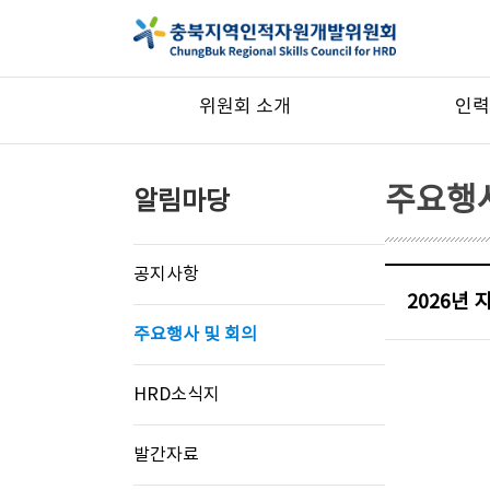
위원회 소개
인력
주요행사
알림마당
공지사항
2026년
주요행사 및 회의
HRD소식지
발간자료