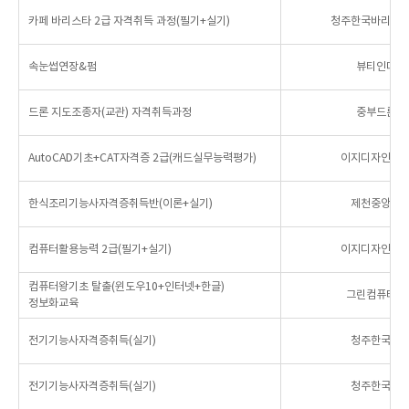
카페 바리스타 2급 자격취득 과정(필기+실기)
청주한국바리스
속눈썹연장&펌
뷰티인미용
드론 지도조종자(교관) 자격취득과정
중부드론교
AutoCAD기초+CAT자격증 2급(캐드실무능력평가)
이지디자인컴
한식조리기능사자격증취득반(이론+실기)
제천중앙요
컴퓨터활용능력 2급(필기+실기)
이지디자인컴
컴퓨터왕기초 탈출(윈도우10+인터넷+한글)
그린컴퓨터아
정보화교육
전기기능사자격증취득(실기)
청주한국전
전기기능사자격증취득(실기)
청주한국전