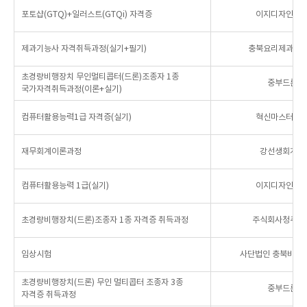
포토샵(GTQ)+일러스트(GTQi) 자격증
이지디자인컴
제과기능사 자격취득과정(실기+필기)
충북요리제과제
초경량비행장치 무인멀티콥터(드론)조종자 1종
중부드론교
국가자격취득과정(이론+실기)
컴퓨터활용능력1급 자격증(실기)
혁신마스터컴
재무회계이론과정
강선생회계금
컴퓨터활용능력 1급(실기)
이지디자인컴
초경량비행장치(드론)조종자 1종 자격증 취득과정
주식회사청주드
임상시험
사단법인 충북바이
초경량비행장치(드론) 무인 멀티콥터 조종자 3종
중부드론교
자격증 취득과정