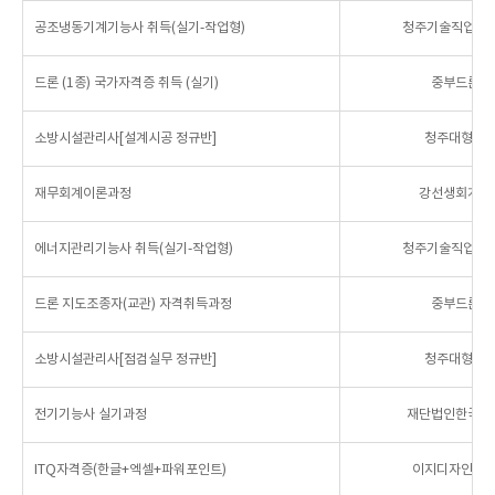
공조냉동기계기능사 취득(실기-작업형)
청주기술직업전문
드론 (1종) 국가자격증 취득 (실기)
중부드론교
소방시설관리사[설계시공 정규반]
청주대형소
재무회계이론과정
강선생회계금
에너지관리기능사 취득(실기-작업형)
청주기술직업전문
드론 지도조종자(교관) 자격취득과정
중부드론교
소방시설관리사[점검실무 정규반]
청주대형소
전기기능사 실기과정
재단법인한국산
ITQ자격증(한글+엑셀+파워포인트)
이지디자인컴