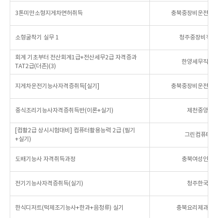
3톤미만소형지게차면허취득
충북중장비운전자
소형굴착기 실무 1
청주중장비직업
회계 기초부터 전산회계1급+전산세무2급 자격증과
한양세무직업
TAT2급(더존)(3)
지게차운전기능사자격증취득[실기]
충북중장비운전자
중식조리기능사자격증취득반(이론+실기)
제천중앙요
[컴활2급 상시시험대비] 컴퓨터활용능력 2급 (필기
그린컴퓨터아
+실기)
도배기능사 자격취득과정
충북여성인력
전기기능사자격증취득(실기)
청주한국전
한식디저트(떡제조기능사+한과+음청류) 실기
충북요리제과제