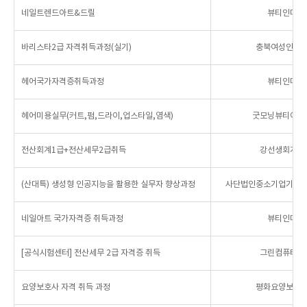
네일트렌드아트&드릴
뷰티인미용
바리스타2급 자격취득과정(실기)
충북여성인력
헤어국가자격증취득과정
뷰티인미용
헤어미용실무(커트,펌,드라이,업스타일,염색)
굿모닝뷰티아카
전산회계1급+전산세무2급취득
강선생회계금
(산대특) 생성형 인공지능을 활용한 실무자 향상과정
사단법인중소기업기술
네일아트 국가자격증 취득과정
뷰티인미용
[공식시험센터] 전산세무 2급 자격증 취득
그린컴퓨터아
요양보호사 자격 취득 과정
평화요양보호