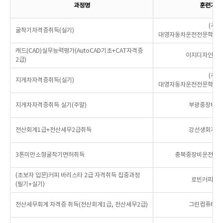
과정명
훈련기관
(주)
굴착기자격증취득(실기)
대영자동차운전전문학원
캐드(CAD)실무능력평가(AutoCAD기초+CAT자격증
이지디자인컴
2급)
(주)
지게차자격증취득(실기)
대영자동차운전전문학원
지게차자격증취득 실기(주말)
부광중장비운
전산회계1급+전산세무2급취득
강선생회계금
3톤미만소형굴착기면허취득
충북중장비운전자
(초보자 입문)커피 바리스타 2급 자격취득 집중과정
로빈커피교
(필기+실기)
전산세무회계 자격증 취득(전산회계1급, 전산세무2급)
그린컴퓨터아