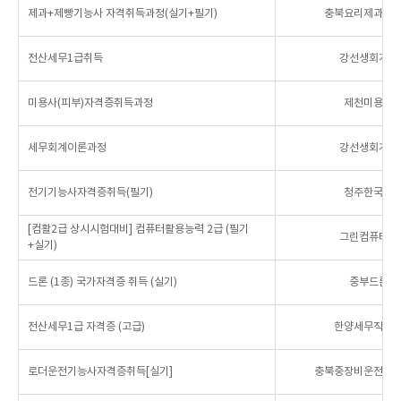
제과+제빵기능사 자격취득과정(실기+필기)
충북요리제과제
전산세무1급취득
강선생회계금
미용사(피부)자격증취득과정
제천미용기
세무회계이론과정
강선생회계금
전기기능사자격증취득(필기)
청주한국전
[컴활2급 상시시험대비] 컴퓨터활용능력 2급 (필기
그린컴퓨터아
+실기)
드론 (1종) 국가자격증 취득 (실기)
중부드론교
전산세무1급 자격증 (고급)
한양세무직업
로더운전기능사자격증취득[실기]
충북중장비운전자