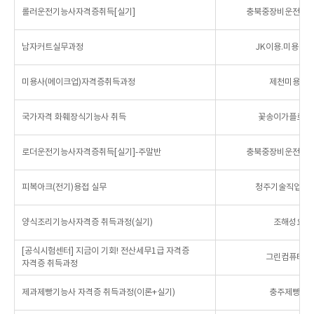
롤러운전기능사자격증취득[실기]
충북중장비운전자
남자커트실무과정
JK이용.미용직
미용사(메이크업)자격증취득과정
제천미용기
국가자격 화훼장식기능사 취득
꽃송이가플로리
로더운전기능사자격증취득[실기]-주말반
충북중장비운전자
피복아크(전기)용접 실무
청주기술직업전문
양식조리기능사자격증 취득과정(실기)
조해성요리
[공식시험센터] 지금이 기회! 전산세무1급 자격증
그린컴퓨터아
자격증 취득과정
제과제빵기능사 자격증 취득과정(이론+실기)
충주제빵커