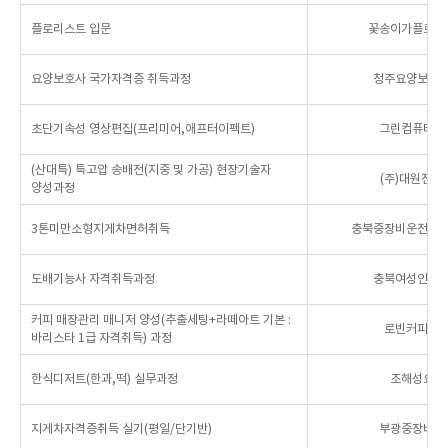
플로리스트 입문
꽃송이가플로리
요양보호사 국가자격증 취득과정
청주요양보호
초단기속성 영상편집(프리미어,애프터이펙트)
그린컴퓨터아
(산대특) 특고압 송배전(지중 및 가공) 현장기술자
(주)대원전기
양성과정
3톤미만소형지게차면허취득
충북중장비운전자
도배기능사 자격취득과정
충북여성인력
커피 매장관리 매니저 양성(추출세팅+라떼아트 기본 :
로빈커피교
바리스타 1급 자격취득) 과정
한식디저트(한과,떡) 실무과정
조해성요리
지게차자격증취득 실기(평일/단기반)
부광중장비운