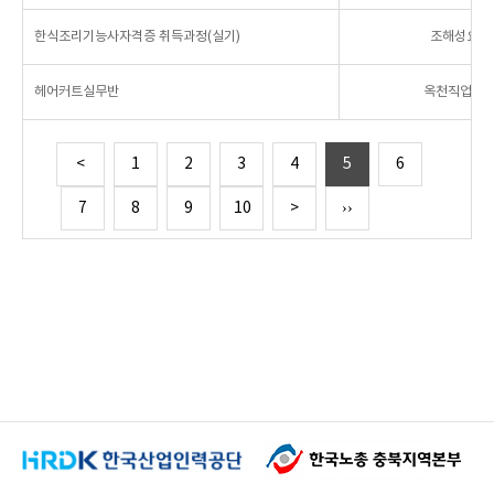
한식조리기능사자격증 취득과정(실기)
조해성요리
헤어커트실무반
옥천직업교
<
1
2
3
4
5
6
7
8
9
10
>
››