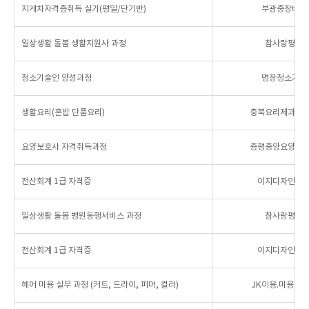
지게차자격증취득 실기(평일/단기반)
부광중장비운
일상생활 돌봄 생활지원사 과정
참사랑평생
청소기술인 양성과정
명장청소기술
생활요리(혼밥 단품요리)
충북요리제과제
요양보호사 자격취득과정
증평중앙요양보
전산회계 1급 자격증
이지디자인컴
일상생활 돌봄 병원동행서비스 과정
참사랑평생
전산회계 1급 자격증
이지디자인컴
헤어 미용 실무 과정 (커트, 드라이, 퍼머, 컬러)
JK이용.미용직