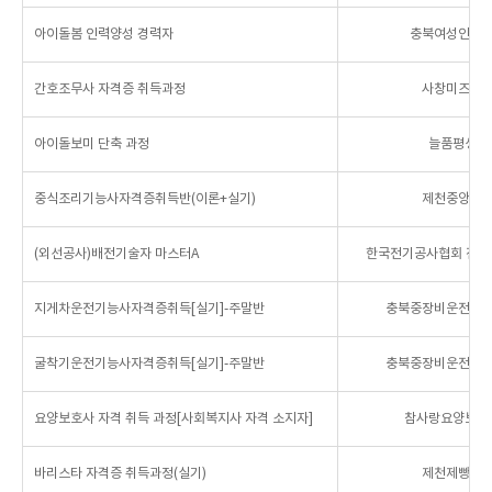
아이돌봄 인력양성 경력자
충북여성인력
간호조무사 자격증 취득과정
사창미즈간
아이돌보미 단축 과정
늘품평생교
중식조리기능사자격증취득반(이론+실기)
제천중앙요
(외선공사)배전기술자 마스터A
한국전기공사협회 전
지게차운전기능사자격증취득[실기]-주말반
충북중장비운전자
굴착기운전기능사자격증취득[실기]-주말반
충북중장비운전자
요양보호사 자격 취득 과정[사회복지사 자격 소지자]
참사랑요양보호
바리스타 자격증 취득과정(실기)
제천제빵커