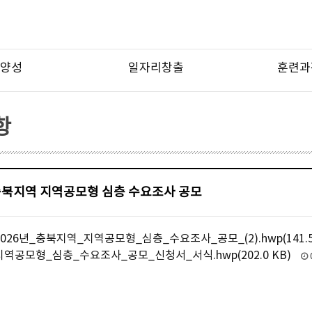
양성
일자리창출
훈련과
항
 충북지역 지역공모형 심층 수요조사 공모
026년_충북지역_지역공모형_심층_수요조사_공모_(2).hwp(141.5
지역공모형_심층_수요조사_공모_신청서_서식.hwp(202.0 KB)