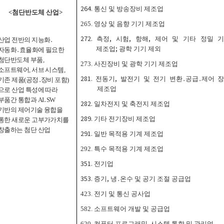
264.
통신 및 방송장비 제조업
<
첨단반도체 산업
>
265.
영상 및 음향 기기 제조업
272.
측정
,
시험
,
항해
,
제어 및 기타 정밀 
산업 전반의 지능화
․
제조업
;
광학 기기 제외
자동화
․
효율화에 필요한
첨단반도체 부품
,
273.
사진장비 및 광학 기기 제조업
소프트웨어
,
서브 시스템
,
281.
전동기
,
발전기 및 전기 변환
․
공급
․
제어 
기존 제품
(
공정
․
장비 포함
)
제조업
으로 산업 특성에 따라
부품간 통합과
AI
․
SW
282.
일차전지 및 축전지 제조업
기반의 제어기술 융합을
289.
기타 전기장비 제조업
통한 새로운 고부가가치를
창출하는 첨단 산업
291.
일반 목적용 기계 제조업
292.
특수 목적용 기계 제조업
351.
전기업
353.
증기
,
냉
․
온수 및 공기 조절 공급업
423.
전기 및 통신 공사업
582.
소프트웨어 개발 및 공급업