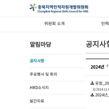
위원회 소개
인력
공지사
알림마당
공지사항
2024년
주요행사 및 회의
유첨_2
HRD소식지
2024-11-
2024년
발간자료