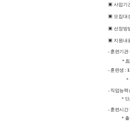
▣
사업기
▣
모집대
▣
선정방
▣
지원내
-
훈련기관
*
-
훈련생
:
1
*
-
직업능력
*
단
-
훈련시간 
*
출