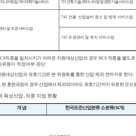
지니어링 및 기타 과학기술 서비스
721
건축 기술
,
엔지니어링 및 관련 기술 서비스업
742
건물
․
산업설비 청소 및 방제 서비스업
관리 및 조경 서비스업
743
조경관리 및 유지 서비스업
CS
직종을 일치시키기 어려운 지원대상산업의 경우
NCS
직종을 별도로
사위원이 적정여부 판단
지원대상산업의 유효기간은 본 위원회를 통한 산업 제외 전까지로 한다
.
보 된 훈련과정의 경우 산업에서 제외되더라도 유효기간까지 유효한
것으
역 육성산업
․
직종 지정 현황
개 념
한국표준산업분류 소분류
(34
개
)