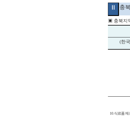
충북
Ⅱ
▣
충북지
(
한국
10.
식료품 제