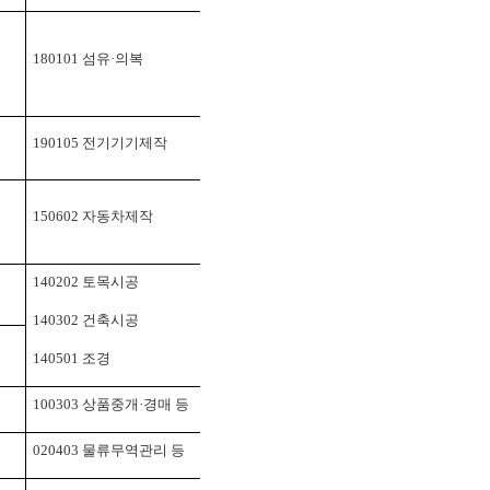
180101
섬유
·
의복
190105
전기기기제작
150602
자동차제작
140202
토목시공
140302
건축시공
140501
조경
100303
상품중개
·
경매 등
020403
물류무역관리 등