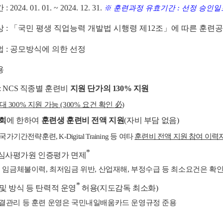
간
: 2024. 01. 01. ~ 2024. 12. 31.
※
훈련과정 유효기간
:
선정 승인
상
:
「
국민 평생 직업능력 개발법 시행령 제
12
조
」
에 따른 훈련공
법
:
공모방식에 의한 선정
용
: NCS
직종별 훈련비
지원 단가의
130%
지원
최대
300%
지원 가능
(300%
요건 확인
必
)
회
에 한하여
훈련생 훈련비 전액 지원
(
자비 부담 없음
)
국가기간전략훈련
, K-Digital Training
등 여타
훈련비 전액 지원 참여 이력
*
심사평가원 인증평가 면제
,
임금체불이력
,
최저임금 위반
,
산업재해
,
부정수급 등 최소요건은 확
*
및 방식 등 탄력적 운영
허용
(
지도감독 최소화
)
결관리 등 훈련 운영은 국민내일배움카드 운영규정 준용