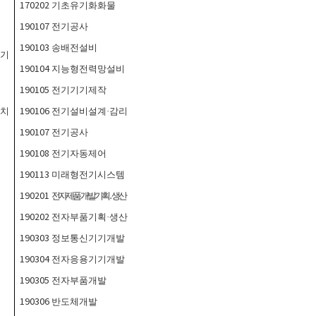
170202
기초유기화화물
190107
전기공사
190103
송배전설비
기기
190104
지능형전력망설비
190105
전기기기제작
장치
190106
전기설비설계
·
감리
190107
전기공사
190108
전기자동제어
190113
미래형전기시스템
190201
전자제품개발기획
․
생산
190202
전자부품기획
·
생산
190303
정보통신기기개발
190304
전자응용기기개발
190305
전자부품개발
190306
반도체개발