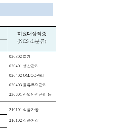
지원대상직종
(NCS
소분류
)
020302
회계
020401
생산관리
020402 QM/QC
관리
020403
물류무역관리
230601
산업안전관리 등
210101
식품가공
210102
식품저장