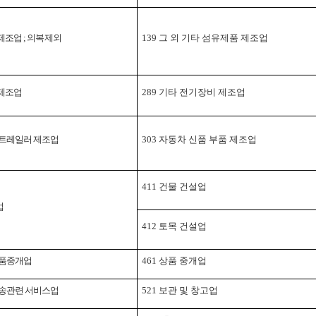
 제조업
;
의복 제외
139
그 외 기타 섬유제품 제조업
제조업
289
기타 전기장비 제조업
 트레일러 제조업
303
자동차 신품 부품 제조업
411
건물 건설업
업
412
토목 건설업
상품중개업
461
상품 중개업
운송관련 서비스업
521
보관 및 창고업