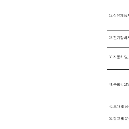
13.
섬유제품
28.
전기장비 
30.
자동차 및
41.
종합건설
46.
도매 및 
52.
창고 및 