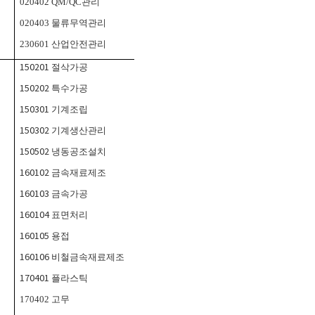
020402 QM/QC
관리
020403
물류무역관리
230601
산업안전관리
150201
절삭가공
150202
특수가공
150301
기계조립
150302
기계생산관리
150502
냉동공조설치
160102
금속재료제조
160103
금속가공
160104
표면처리
160105
용접
160106
비철금속재료제조
170401
플라스틱
170402
고무