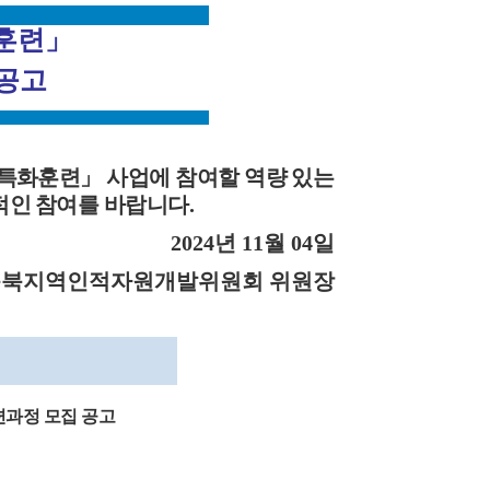
훈련
」
 공고
 특화훈련
」
사업에
참여할 역량 있는
적인
참여를 바랍니다
.
2024
년
11
월
04
일
충북지역인적자원개발위원회 위원장
련과정 모집 공고