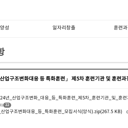
양성
일자리창출
훈련과
항
「산업구조변화대응 등 특화훈련」 제5차 훈련기관 및 훈련과
024년_산업구조변화_대응_등_특화훈련_제5차_훈련기관_및_훈련과정_
22
01
_산업구조변화대응_등_특화훈련_모집서식(양식).zip(267.5 KB)