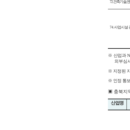
72.
건축기술
,
엔
74.
사업시설 
※
산업과
N
외부심
※
지정된 
※
인정 통
▣
충북지
산업명