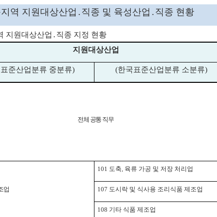
지역 지원대상산업
․
직종 및 육성산업
․
직종 현황
역 지원대상산업
․
직종 지정 현황
지원대상산업
표준산업분류 중분류
)
(
한국표준산업분류 소분류
)
전체 공통 직무
101
도축
,
육류 가공 및 저장 처리업
조업
107
도시락 및 식사용 조리식품 제조업
108
기타 식품 제조업