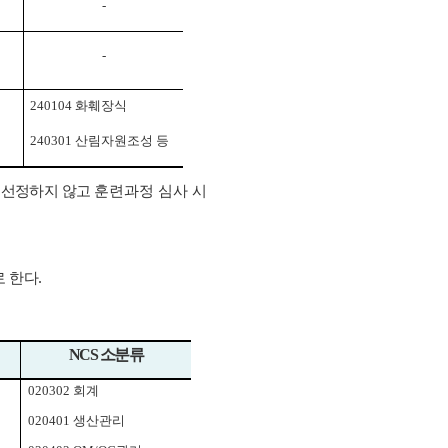
-
-
240104
화훼장식
240301
산림자원조성 등
 선정하지 않고
훈련과정 심사 시
.
로 한다
NCS
소분류
020302
회계
020401
생산관리