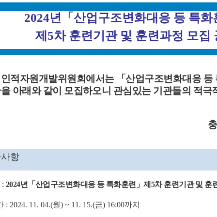
2024
년
「
산업구조변화대응 등 특화
제
5
차 훈련기관 및 훈련과정 모집
역인적자원개발위원회에서는
「
산업구조변화대응 등
을 아래와 같이 모집하오니 관심있는 기관들의 적극
반사항
명
:
2024
년
「
산업구조변화대응 등 특화훈련
」
제
5
차 훈련기관 및 훈
간
: 2024. 11. 04.(
월
) ~ 11. 15.(
금
) 16:00
까지